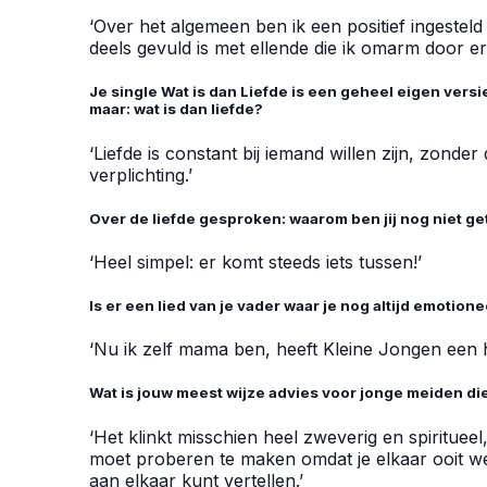
‘Over het algemeen ben ik een positief ingestel
deels gevuld is met ellende die ik omarm door er l
Je single Wat is dan Liefde is een geheel eigen vers
maar: wat is dan liefde?
‘Liefde is constant bij iemand willen zijn, zonde
verplichting.’
Over de liefde gesproken: waarom ben jij nog niet g
‘Heel simpel: er komt steeds iets tussen!’
Is er een lied van je vader waar je nog altijd emotion
‘Nu ik zelf mama ben, heeft Kleine Jongen een 
Wat is jouw meest wijze advies voor jonge meiden di
‘Het klinkt misschien heel zweverig en spiritueel,
moet proberen te maken omdat je elkaar ooit w
aan elkaar kunt vertellen.’