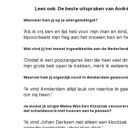
Lees ook:
De beste uitspraken van Andr
Wanneer ben jij op je allergelukkigst?
‘Als ik vrij ben en tijd heb voor mijn man en kin
bijvoorbeeld mijn heg aan het snoeien ben en he
Wat vind jij het meest ingewikkelde aan de Nederla
‘Omdat ik een popzangeres ben die heel veel di
mijn grote bek open te trekken, merk ik weleen
Waarom heb jij eigenlijk nooit in Amsterdam gewoon
‘Ik vind Amsterdam altijd leuk om naartoe te gaa
om mij heen.’
Je moest je single Mama Was Een Klootzak censureren
dat scheldwoord níet hoeven aan te passen?
‘Ik vind Johan Derksen niet alleen een klootzak 
onnodig kwetsende uitspraken doet.’