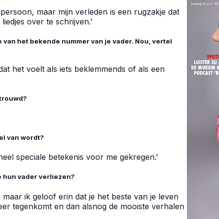
d persoon, maar mijn verleden is een rugzakje dat
iedjes over te schrijven.’
ie van het bekende nummer van je vader. Nou, vertel
r dat het voelt als iets beklemmends of als een
etrouwd?
eel van wordt?
heel speciale betekenis voor me gekregen.’
e hun vader verliezen?
 maar ik geloof erin dat je het beste van je leven
eer tegenkomt en dan alsnog de mooiste verhalen