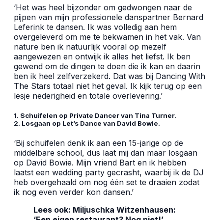
‘Het was heel bijzonder om gedwongen naar de
pijpen van mijn professionele danspartner Bernard
Leferink te dansen. Ik was volledig aan hem
overgeleverd om me te bekwamen in het vak. Van
nature ben ik natuurlijk vooral op mezelf
aangewezen en ontwijk ik alles het liefst. Ik ben
gewend om de dingen te doen die ik kan en daarin
ben ik heel zelfverzekerd. Dat was bij Dancing With
The Stars totaal niet het geval. Ik kijk terug op een
lesje nederigheid en totale overlevering.’
1. Schuifelen op Private Dancer van Tina Turner.
2. Losgaan op Let’s Dance van David Bowie.
‘Bij schuifelen denk ik aan een 15-jarige op de
middelbare school, dus laat mij dan maar losgaan
op David Bowie. Mijn vriend Bart en ik hebben
laatst een wedding party gecrasht, waarbij ik de DJ
heb overgehaald om nog één set te draaien zodat
ik nog even verder kon dansen.’
Lees ook:
Miljuschka Witzenhausen:
‘Een eigen restaurant? Nog niet!’