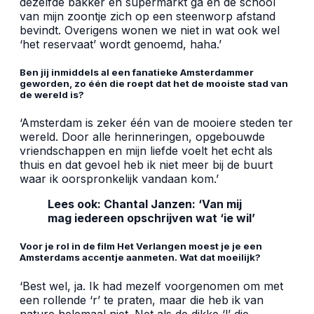
dezelfde bakker en supermarkt ga en de school
van mijn zoontje zich op een steenworp afstand
bevindt. Overigens wonen we niet in wat ook wel
‘het reservaat’ wordt genoemd, haha.’
Ben jij inmiddels al een fanatieke Amsterdammer
geworden, zo één die roept dat het de mooiste stad van
de wereld is?
‘Amsterdam is zeker één van de mooiere steden ter
wereld. Door alle herinneringen, opgebouwde
vriendschappen en mijn liefde voelt het echt als
thuis en dat gevoel heb ik niet meer bij de buurt
waar ik oorspronkelijk vandaan kom.’
Lees ook: Chantal Janzen: ‘Van mij
mag iedereen opschrijven wat ‘ie wil’
Voor je rol in de film Het Verlangen moest je je een
Amsterdams accentje aanmeten. Wat dat moeilijk?
‘Best wel, ja. Ik had mezelf voorgenomen om met
een rollende ‘r’ te praten, maar die heb ik van
nature helemaal niet. Net als de dikke ‘l’ die