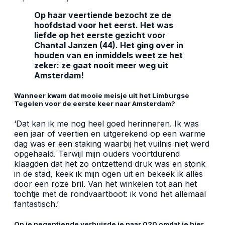
Op haar veertiende bezocht ze de
hoofdstad voor het eerst. Het was
liefde op het eerste gezicht voor
Chantal Janzen (44). Het ging over in
houden van en inmiddels weet ze het
zeker: ze gaat nooit meer weg uit
Amsterdam!
Wanneer kwam dat mooie meisje uit het Limburgse
Tegelen voor de eerste keer naar Amsterdam?
‘Dat kan ik me nog heel goed herinneren. Ik was
een jaar of veertien en uitgerekend op een warme
dag was er een staking waarbij het vuilnis niet werd
opgehaald. Terwijl mijn ouders voortdurend
klaagden dat het zo ontzettend druk was en stonk
in de stad, keek ik mijn ogen uit en bekeek ik alles
door een roze bril. Van het winkelen tot aan het
tochtje met de rondvaartboot: ik vond het allemaal
fantastisch.’
Op je negentiende verhuisde je naar 020 omdat je hier