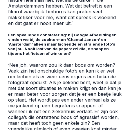
Amsterdammers hebben. Wat dat betreft is een
filmrol waarbij ik Limburgs kan praten veel
makkelijker voor me, want dat spreek ik vloeiend
en dat gaat er nooit meer uit.’
Een opvallende constatering: bij Google Afbeeldingen
vinden we bij de zoektermen ‘Chantal Janzen’ en
‘Amsterdam’ alleen maar lachende en stralende foto’s
van jou. Nooit last van de paparazzi die je snappen
tijdens het fietsen of winkelen?
‘Nee joh, waarom zou ik daar boos om worden?
Vaak zijn het onschuldige foto’s en kan ik er wel
om lachen als er weer eens ergens een bekende
fotograaf opduikt. Als je bekend bent, weet je dat je
met dat soort situaties te maken krijgt en dan kan je
er maar beter voor zorgen dat je er een beetje leuk
op staat. Het wordt pas een ander verhaal als ze
me jankend op een begrafenis snappen, of
wanneer ik net een ziekenhuis verlaat. Er zijn ook
collega’s die ontzettend boos of agressief worden,
maar dat heeft toch geen enkele zin? Een
vriendelijke glimlach of even zwaaien kost minder