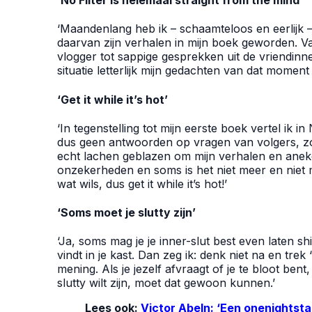
‘No Filter is helemaal straight from the mind’
‘Maandenlang heb ik – schaamteloos en eerlijk – s
daarvan zijn verhalen in mijn boek geworden. 
vlogger tot sappige gesprekken uit de vriendinnen
situatie letterlijk mijn gedachten van dat moment
‘Get it while it’s hot’
‘In tegenstelling tot mijn eerste boek vertel ik in N
dus geen antwoorden op vragen van volgers, zoal
echt lachen geblazen om mijn verhalen en anek
onzekerheden en soms is het niet meer en niet 
wat wils, dus get it while it’s hot!’
‘Soms moet je slutty zijn’
‘Ja, soms mag je je inner-slut best even laten shi
vindt in je kast. Dan zeg ik: denk niet na en tr
mening. Als je jezelf afvraagt of je te bloot ben
slutty wilt zijn, moet dat gewoon kunnen.’
Lees ook:
Victor Abeln: ‘Een onenightstan