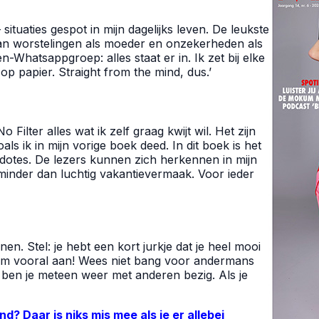
ituaties gespot in mijn dagelijks leven. De leukste
Van worstelingen als moeder en onzekerheden als
-Whatsappgroep: alles staat er in. Ik zet bij elke
 op papier. Straight from the mind, dus.’
o Filter alles wat ik zelf graag kwijt wil. Het zijn
s ik in mijn vorige boek deed. In dit boek is het
dotes. De lezers kunnen zich herkennen in mijn
minder dan luchtig vakantievermaak. Voor ieder
nen. Stel: je hebt een kort jurkje dat je heel mooi
ek ‘m vooral aan! Wees niet bang voor andermans
t, ben je meteen weer met anderen bezig. Als je
d? Daar is niks mis mee als je er allebei