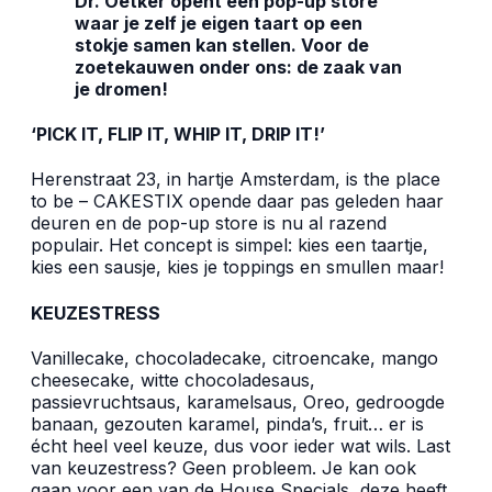
Dr. Oetker opent een pop-up store
waar je zelf je eigen taart op een
stokje samen kan stellen. Voor de
zoetekauwen onder ons: de zaak van
je dromen!
‘PICK IT, FLIP IT, WHIP IT, DRIP IT!’
Herenstraat 23, in hartje Amsterdam, is the place
to be – CAKESTIX opende daar pas geleden haar
deuren en de pop-up store is nu al razend
populair. Het concept is simpel: kies een taartje,
kies een sausje, kies je toppings en smullen maar!
KEUZESTRESS
Vanillecake, chocoladecake, citroencake, mango
cheesecake, witte chocoladesaus,
passievruchtsaus, karamelsaus, Oreo, gedroogde
banaan, gezouten karamel, pinda’s, fruit… er is
écht heel veel keuze, dus voor ieder wat wils. Last
van keuzestress? Geen probleem. Je kan ook
gaan voor een van de House Specials, deze heeft