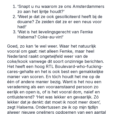
‘Snapt u nu waarom ze ons Amsterdammers
zo aan het lijntje houdt?’
‘Weet je dat ze ook gesolliciteerd heeft bij de
douane? Ze zeiden dat ze er een neus voor
had!’
‘Wat is het lievelingsgerecht van Femke
Halsema? Coke-au-vin!’
Goed, zo kan ‘ie wel weer. Waar het natuurlijk
vooral om gaat: niet alleen Femke, maar heel
Nederland raakt ongetwijfeld weer van de
coke/kook vanwege dit soort onzinnige berichten.
Het heeft een hoog RTL Boulevard-who-fucking-
cares-gehalte en het is ook best een gemakkelijke
manier van scoren. En tóch houdt het me op de
één of andere manier bezig. Want is het nou een
verademing als een vooraanstaand persoon zo
eerlijk en open is, of is het vooral dom, naïef en
ontluisterend? ‘Het was lekker en gevaarlijk. Zó
lekker dat je denkt: dat moet ik nooit meer doen’,
zegt Halsema. Ondertussen zie ik op mijn tijdlijn
alweer nieuwe oneliners opdoemen van een aantal