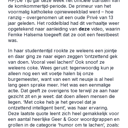
HP/De Tijd gaf deze week het officiële startsein van
de komkommertijd-periode. De primeur van het
voormalig katholieke opinieweekblad werd – hoe
ranzig – overgenomen uit een oude Privé van 13
jaar geleden. Het roddelblad had dit verhaaltje weer
opgetekend naar aanleiding van
deze
video, waarin
Femke Halsema toegeeft dat ze ooit een feestbeest
was.
In haar studententijd rookte ze weleens een jointje
en daar ging ze naar eigen zeggen ‘ontzettend gek
van doen. Vooral veel lachen!’ Ook snoof ze
weleens coke. Wees gerust: tegenwoordig kun je
alleen nog een wit voetje halen bij onze
burgemeester, want van een wit neusje is al heel
lang geen sprake meer. Het was een eenmalige
actie. Dat geeft ze overigens toe terwijl ze aan haar
gezicht zit en je weet: dat doen alleen mensen die
liegen. ‘Met coke heb je het gevoel dat je
ontzettend intelligent bent’, was haar ervaring.
Deze laatste quote leent zich heel gemakkelijk voor
een aantal heerlijke Geer & Goor woordgrappen en
grollen in de categorie ‘humor om te lachen’, zoals: