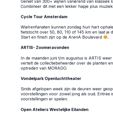
Geniet van 300+ wijnen variërend van klassiek E
Combineer dit met een lekker hapje plus muziek 
Cycle Tour Amsterdam
Wielrenfanaten kunnen zondag hun hart ophale
fietstocht over 50, 80, 110 of 145 km en laat je
Start en finish zijn op de ArenA Boulevard
.
ARTIS- Zoomeravonden
In de maanden juni t/m augustus is ARTIS weer
vertelt de collectiebeheerder over de planten e
optreden van MORADO.
Vondelpark Openluchttheater
Sinds afgelopen week zijn de deuren weer geope
voorstellingen voor zowel jong als oud. Entree is
voorstellingen er spelen.
Open Ateliers Westelijke Eilanden