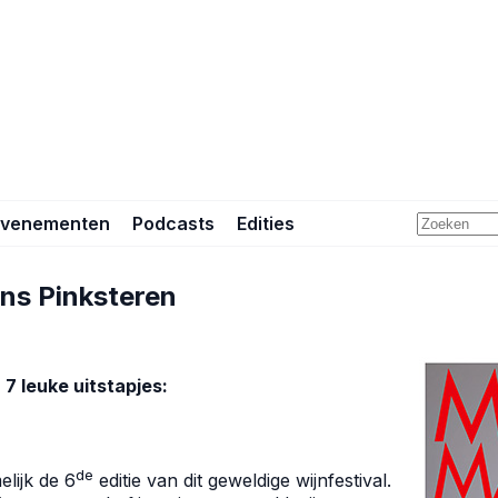
Evenementen
Podcasts
Edities
ens Pinksteren
7 leuke uitstapjes:
de
lijk de 6
editie van dit geweldige wijnfestival.