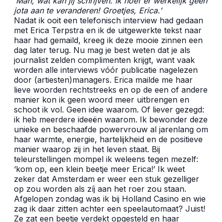
‘Mán, wat kan jij schrijven. Ik hoef er werkelijk geen
jota aan te veranderen! Groetjes, Erica.’
Nadat ik ooit een telefonisch interview had gedaan
met Erica Terpstra en ik de uitgewerkte tekst naar
haar had gemaild, kreeg ik deze mooie zinnen een
dag later terug. Nu mag je best weten dat je als
journalist zelden complimenten krijgt, want vaak
worden alle interviews vóór publicatie nagelezen
door (artiesten)managers. Erica mailde me haar
lieve woorden rechtstreeks en op de een of andere
manier kon ik geen woord meer uitbrengen en
schoot ik vol. Geen idee waarom. Of liever gezegd:
ik heb meerdere ideeën waarom. Ik bewonder deze
unieke en beschaafde powervrouw al jarenlang om
haar warmte, energie, hartelijkheid en de positieve
manier waarop zij in het leven staat. Bij
teleurstellingen mompel ik weleens tegen mezelf:
‘kom op, een klein beetje meer Erica!’ Ik weet
zeker dat Amsterdam er weer een stuk gezelliger
op zou worden als zíj aan het roer zou staan.
Afgelopen zondag was ik bij Holland Casino en wie
zag ik daar zitten achter een speelautomaat? Juist!
Ze zat een beetje verdekt opgesteld en haar