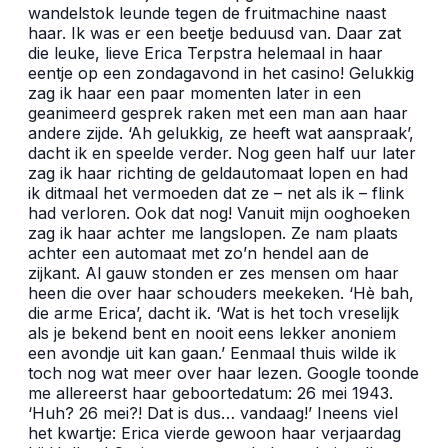
wandelstok leunde tegen de fruitmachine naast
haar. Ik was er een beetje beduusd van. Daar zat
die leuke, lieve Erica Terpstra helemaal in haar
eentje op een zondagavond in het casino! Gelukkig
zag ik haar een paar momenten later in een
geanimeerd gesprek raken met een man aan haar
andere zijde. ‘Ah gelukkig, ze heeft wat aanspraak’,
dacht ik en speelde verder. Nog geen half uur later
zag ik haar richting de geldautomaat lopen en had
ik ditmaal het vermoeden dat ze – net als ik – flink
had verloren. Ook dat nog! Vanuit mijn ooghoeken
zag ik haar achter me langslopen. Ze nam plaats
achter een automaat met zo’n hendel aan de
zijkant. Al gauw stonden er zes mensen om haar
heen die over haar schouders meekeken. ‘Hè bah,
die arme Erica’, dacht ik. ‘Wat is het toch vreselijk
als je bekend bent en nooit eens lekker anoniem
een avondje uit kan gaan.’ Eenmaal thuis wilde ik
toch nog wat meer over haar lezen. Google toonde
me allereerst haar geboortedatum: 26 mei 1943.
‘Huh? 26 mei?! Dat is dus… vandaag!’ Ineens viel
het kwartje: Erica vierde gewoon haar verjaardag