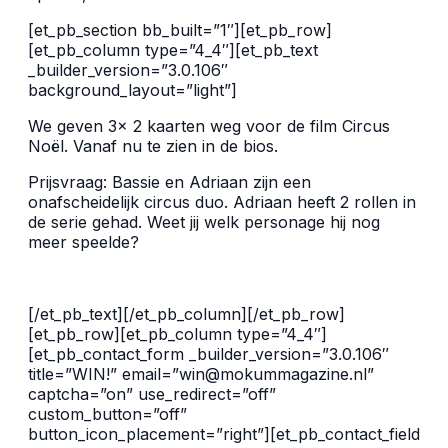
[et_pb_section bb_built=”1″][et_pb_row]
[et_pb_column type=”4_4″][et_pb_text
_builder_version=”3.0.106″
background_layout=”light”]
We geven 3x 2 kaarten weg voor de film Circus
Noël. Vanaf nu te zien in de bios.
Prijsvraag: Bassie en Adriaan zijn een
onafscheidelijk circus duo. Adriaan heeft 2 rollen in
de serie gehad. Weet jij welk personage hij nog
meer speelde?
[/et_pb_text][/et_pb_column][/et_pb_row]
[et_pb_row][et_pb_column type=”4_4″]
[et_pb_contact_form _builder_version=”3.0.106″
title=”WIN!” email=”win@mokummagazine.nl”
captcha=”on” use_redirect=”off”
custom_button=”off”
button_icon_placement=”right”][et_pb_contact_field