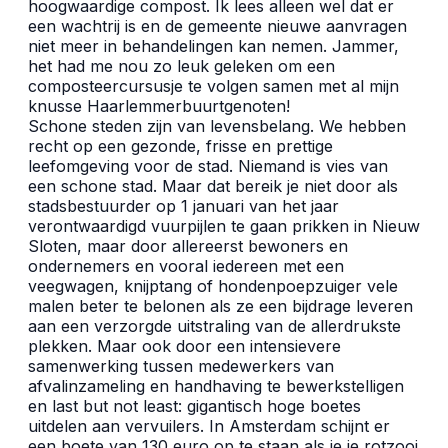
hoogwaardige compost. Ik lees alleen wel dat er
een wachtrij is en de gemeente nieuwe aanvragen
niet meer in behandelingen kan nemen. Jammer,
het had me nou zo leuk geleken om een
composteercursusje te volgen samen met al mijn
knusse Haarlemmerbuurtgenoten!
Schone steden zijn van levensbelang. We hebben
recht op een gezonde, frisse en prettige
leefomgeving voor de stad. Niemand is vies van
een schone stad. Maar dat bereik je niet door als
stadsbestuurder op 1 januari van het jaar
verontwaardigd vuurpijlen te gaan prikken in Nieuw
Sloten, maar door allereerst bewoners en
ondernemers en vooral iedereen met een
veegwagen, knijptang of hondenpoepzuiger vele
malen beter te belonen als ze een bijdrage leveren
aan een verzorgde uitstraling van de allerdrukste
plekken. Maar ook door een intensievere
samenwerking tussen medewerkers van
afvalinzameling en handhaving te bewerkstelligen
en last but not least: gigantisch hoge boetes
uitdelen aan vervuilers. In Amsterdam schijnt er
een boete van 130 euro op te staan als je je rotzooi