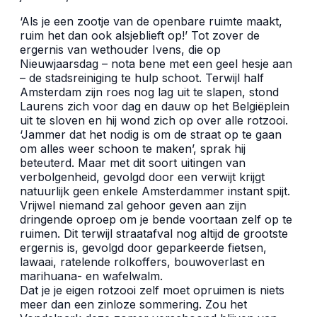
‘Als je een zootje van de openbare ruimte maakt,
ruim het dan ook alsjeblieft op!’ Tot zover de
ergernis van wethouder Ivens, die op
Nieuwjaarsdag – nota bene met een geel hesje aan
– de stadsreiniging te hulp schoot. Terwijl half
Amsterdam zijn roes nog lag uit te slapen, stond
Laurens zich voor dag en dauw op het Belgiëplein
uit te sloven en hij wond zich op over alle rotzooi.
‘Jammer dat het nodig is om de straat op te gaan
om alles weer schoon te maken’, sprak hij
beteuterd. Maar met dit soort uitingen van
verbolgenheid, gevolgd door een verwijt krijgt
natuurlijk geen enkele Amsterdammer instant spijt.
Vrijwel niemand zal gehoor geven aan zijn
dringende oproep om je bende voortaan zelf op te
ruimen. Dit terwijl straatafval nog altijd de grootste
ergernis is, gevolgd door geparkeerde fietsen,
lawaai, ratelende rolkoffers, bouwoverlast en
marihuana- en wafelwalm.
Dat je je eigen rotzooi zelf moet opruimen is niets
meer dan een zinloze sommering. Zou het