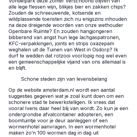
Vondelpark deze zomer verschoond blijven van
alle lege flessen wijn, blikjes bier en zakken chips?
Zouden de schreeuwende, kotsende en
wildplassende toeristen zich nu enigszins inhouden
na deze dreigende woorden van onze wethouder
Openbare Ruimte? En zouden hangjongeren
bibberend van angst hun lege lachgaspatronen,
KFC-verpakkingen, joints en strips oxazepam
weghalen uit de Tuinen van West in Osdorp? Ik
durf te wedden dat rotzooi voorlopig nog wel even
een gemeenschappelijke vijand van ons allemaal is
en blijft.
Schone steden zijn van levensbelang
Op de website amsterdam.nl wordt een aantal
suggesties gegeven wat je zoal kunt doen om een
schonere stad te bewerkstelligen. Ik vrees dat
vooral Ivens daar heel blij van wordt. Zo kun je een
ondergrondse afvalcontainer adopteren, een
boomtuintje voor je deur aanleggen of een
wormenhotel aanvragen. In een wormenhotel
maken zo’n 100 wormen dag in dag uit