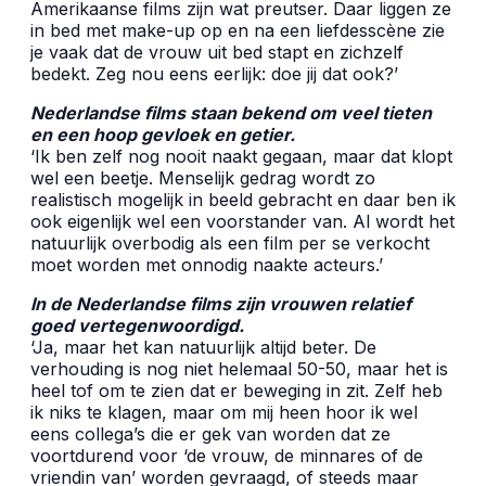
Amerikaanse films zijn wat preutser. Daar liggen ze
in bed met make-up op en na een liefdesscène zie
je vaak dat de vrouw uit bed stapt en zichzelf
bedekt. Zeg nou eens eerlijk: doe jij dat ook?’
Nederlandse films staan bekend om veel tieten
en een hoop gevloek en getier.
‘Ik ben zelf nog nooit naakt gegaan, maar dat klopt
wel een beetje. Menselijk gedrag wordt zo
realistisch mogelijk in beeld gebracht en daar ben ik
ook eigenlijk wel een voorstander van. Al wordt het
natuurlijk overbodig als een film per se verkocht
moet worden met onnodig naakte acteurs.’
In de Nederlandse films zijn vrouwen relatief
goed vertegenwoordigd.
‘Ja, maar het kan natuurlijk altijd beter. De
verhouding is nog niet helemaal 50-50, maar het is
heel tof om te zien dat er beweging in zit. Zelf heb
ik niks te klagen, maar om mij heen hoor ik wel
eens collega’s die er gek van worden dat ze
voortdurend voor ‘de vrouw, de minnares of de
vriendin van’ worden gevraagd, of steeds maar