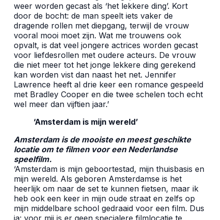
weer worden gecast als ‘het lekkere ding’. Kort
door de bocht: de man speelt iets vaker de
dragende rollen met diepgang, terwijl de vrouw
vooral mooi moet zijn. Wat me trouwens ook
opvalt, is dat veel jongere actrices worden gecast
voor liefdesrollen met oudere acteurs. De vrouw
die niet meer tot het jonge lekkere ding gerekend
kan worden vist dan naast het net. Jennifer
Lawrence heeft al drie keer een romance gespeeld
met Bradley Cooper en die twee schelen toch echt
wel meer dan vijftien jaar.’
‘Amsterdam is mijn wereld’
Amsterdam is de mooiste en meest geschikte
locatie om te filmen voor een Nederlandse
speelfilm.
‘Amsterdam is mijn geboortestad, mijn thuisbasis en
mijn wereld. Als geboren Amsterdamse is het
heerlijk om naar de set te kunnen fietsen, maar ik
heb ook een keer in mijn oude straat en zelfs op
mijn middelbare school gedraaid voor een film. Dus
ja: voor mij is er geen specialere filmlocatie te