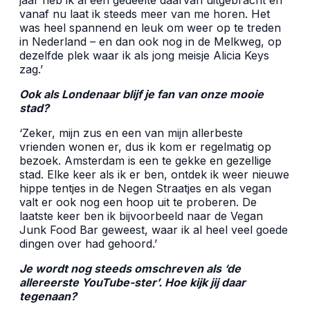
jaar heb ik al een gedeelte daarvan uitgebracht en
vanaf nu laat ik steeds meer van me horen. Het
was heel spannend en leuk om weer op te treden
in Nederland – en dan ook nog in de Melkweg, op
dezelfde plek waar ik als jong meisje Alicia Keys
zag.
’
Ook als Londenaar blijf je fan van onze mooie
stad?
‘
Zeker, mijn zus en een van mijn allerbeste
vrienden wonen er, dus ik kom er regelmatig op
bezoek. Amsterdam is een te gekke en gezellige
stad. Elke keer als ik er ben, ontdek ik weer nieuwe
hippe tentjes in de Negen Straatjes en als vegan
valt er ook nog een hoop uit te proberen. De
laatste keer ben ik bijvoorbeeld naar de Vegan
Junk Food Bar geweest, waar ik al heel veel goede
dingen over had gehoord.
’
Je wordt nog steeds omschreven als
‘
de
allereerste YouTube-ster
’
. Hoe kijk jij daar
tegenaan?