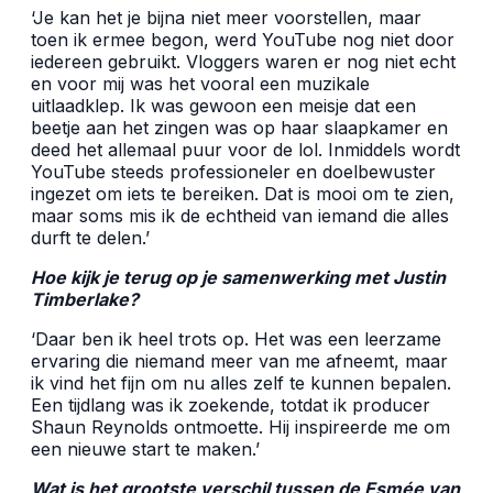
‘
Je kan het je bijna niet meer voorstellen, maar
toen ik ermee begon, werd YouTube nog niet door
iedereen gebruikt. Vloggers waren er nog niet echt
en voor mij was het vooral een muzikale
uitlaadklep. Ik was gewoon een meisje dat een
beetje aan het zingen was op haar slaapkamer en
deed het allemaal puur voor de lol. Inmiddels wordt
YouTube steeds professioneler en doelbewuster
ingezet om iets te bereiken. Dat is mooi om te zien,
maar soms mis ik de echtheid van iemand die alles
durft te delen.
’
Hoe kijk je terug op je samenwerking met Justin
Timberlake?
‘
Daar ben ik heel trots op. Het was een leerzame
ervaring die niemand meer van me afneemt, maar
ik vind het fijn om nu alles zelf te kunnen bepalen.
Een tijdlang was ik zoekende, totdat ik producer
Shaun Reynolds ontmoette. Hij inspireerde me om
een nieuwe start te maken.
’
Wat is het grootste verschil tussen de Esm
é
e van