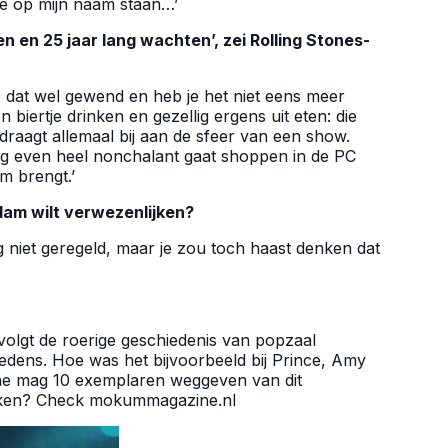
’je op mijn naam staan…’
len en 25 jaar lang wachten’, zei Rolling Stones-
 dat wel gewend en heb je het niet eens meer
biertje drinken en gezellig ergens uit eten: die
t draagt allemaal bij aan de sfeer van een show.
og even heel nonchalant gaat shoppen in de PC
m brengt.’
rdam wilt verwezenlijken?
g niet geregeld, maar je zou toch haast denken dat
volgt de roerige geschiedenis van popzaal
redens. Hoe was het bijvoorbeeld bij Prince, Amy
 mag 10 exemplaren weggeven van dit
aken? Check
mokummagazine.nl