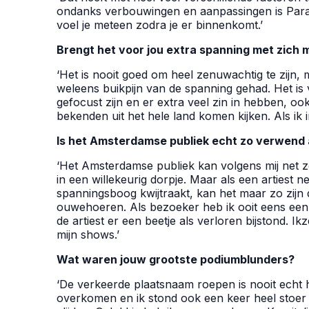
ondanks verbouwingen en aanpassingen is Paradi
voel je meteen zodra je er binnenkomt.’
Brengt het voor jou extra spanning met zich m
‘Het is nooit goed om heel zenuwachtig te zijn, 
weleens buikpijn van de spanning gehad. Het i
gefocust zijn en er extra veel zin in hebben, ook
bekenden uit het hele land komen kijken. Als ik i
Is het Amsterdamse publiek echt zo verwend
‘Het Amsterdamse publiek kan volgens mij net zo
in een willekeurig dorpje. Maar als een artiest n
spanningsboog kwijtraakt, kan het maar zo zijn 
ouwehoeren. Als bezoeker heb ik ooit eens een
de artiest er een beetje als verloren bijstond. Ikz
mijn shows.’
Wat waren jouw grootste podiumblunders?
‘De verkeerde plaatsnaam roepen is nooit echt h
overkomen en ik stond ook een keer heel stoer