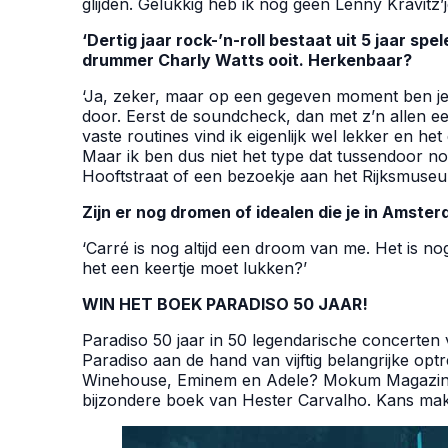
glijden. Gelukkig heb ik nog geen Lenny Kravitz
‘Dertig jaar rock-’n-roll bestaat uit 5 jaar spe
drummer Charly Watts ooit. Herkenbaar?
‘Ja, zeker, maar op een gegeven moment ben je
door. Eerst de soundcheck, dan met z’n allen een 
vaste routines vind ik eigenlijk wel lekker en he
Maar ik ben dus niet het type dat tussendoor n
Hooftstraat of een bezoekje aan het Rijksmuseu
Zijn er nog dromen of idealen die je in Amste
‘Carré is nog altijd een droom van me. Het is no
het een keertje moet lukken?’
WIN HET BOEK PARADISO 50 JAAR!
Paradiso 50 jaar in 50 legendarische concerten 
Paradiso aan de hand van vijftig belangrijke opt
Winehouse, Eminem en Adele? Mokum Magazine
bijzondere boek van Hester Carvalho. Kans m