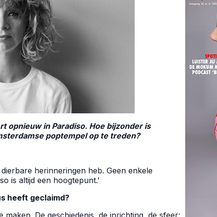
ert opnieuw in Paradiso. Hoe bijzonder is
e Amsterdamse poptempel op te treden?
l dierbare herinneringen heb. Geen enkele
o is altijd een hoogtepunt.’
us heeft geclaimd?
e maken. De geschiedenis, de inrichting, de sfeer: